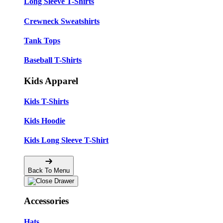
Long Sleeve T-Shirts
Crewneck Sweatshirts
Tank Tops
Baseball T-Shirts
Kids Apparel
Kids T-Shirts
Kids Hoodie
Kids Long Sleeve T-Shirt
Back To Menu
Accessories
Hats