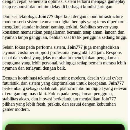
dengan cepat, sementara optimasi sistem terbaru menjaga gameplay
tetap responsif dan minim delay di berbagai kondisi jaringan.
Dari sisi teknologi,
Join777
diperkuat dengan cloud infrastructure
modern serta sistem keamanan digital berlapis yang terus diperbarui
mengikuti standar industri gaming terkini. Stabilitas server yang
konsisten memastikan pengalaman bermain tetap aman, lancar, dan
nyaman tanpa gangguan, bahkan saat trafik pengguna sedang tinggi.
Selain fokus pada performa sistem,
Join777
juga menghadirkan
layanan customer support profesional yang aktif 24 jam. Respons
cepat dan solusi yang jelas membantu menciptakan pengalaman
pengguna yang lebih personal, sehingga setiap pemain merasa lebih
nyaman dan terlayani dengan baik.
Dengan kombinasi teknologi gaming modern, desain visual cyber
futuristik, dan sistem yang dioptimalkan untuk kecepatan,
Join777
berkembang sebagai salah satu platform hiburan digital yang relevan
di era gaming masa kini. Fokus pada pengalaman pengguna,
stabilitas akses, dan inovasi berkelanjutan menjadikan Join777
pilihan yang lebih fresh, praktis, dan sesuai dengan kebutuhan
gamer modern.