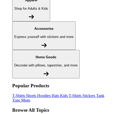
Apparel
Shop for Adults & Kids
Accessories
Express yourself with stickers and more
Home Goods
Decorate with pillows, tapestries, and more
Popular Products
T-Shirts
Shorts
Hoodies
Hats
Kids T-Shirts
Stickers
Tank
Tops
Mugs
Browse All Topics