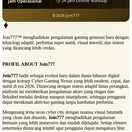
🕒 24 Jam Online Nonstop
Jam Operasional
©2026 Join777
Join777™ menghadirkan pengalaman gaming generasi baru dengan
teknologi adaptif, performa super stabil, visual imersif, dan sistem
yang dirancang lebih cerdas.
PROFIL ABOUT Join777
Join777
hadir sebagai evolusi baru dalam dunia hiburan digital
dengan konsep Cyber Gaming Nexus yang lebih modern, cepat, dan
stabil di era 2026. Dirancang dengan sistem adaptif lintas perangkat,
platform ini memberikan pengalaman akses yang ringan dan
fleksibel melalui desktop maupun smartphone, sehingga pengguna
dapat menikmati aktivitas gaming tanpa hambatan performa.
Mengusung tema neon cyber city dengan nuansa visual futuristik
yang clean dan dinamis,
Join777
menghadirkan pengalaman
bermain yang lebih immersive dan mudah dijelajahi. Setiap elemen
antarmuka dirancang intuitif agar pengguna dapat mengakses fitur