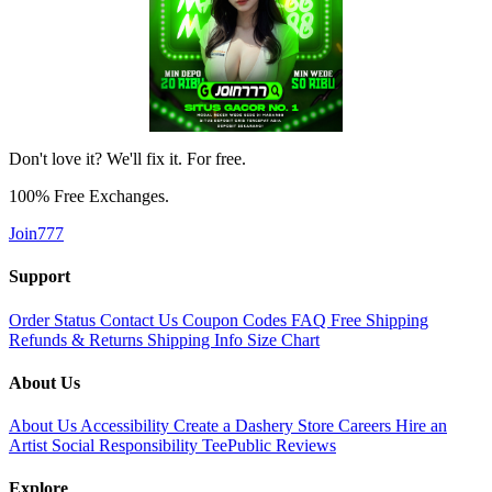
Don't love it? We'll fix it. For free.
100% Free Exchanges.
Join777
Support
Order Status
Contact Us
Coupon Codes
FAQ
Free Shipping
Refunds & Returns
Shipping Info
Size Chart
About Us
About Us
Accessibility
Create a Dashery Store
Careers
Hire an
Artist
Social Responsibility
TeePublic Reviews
Explore