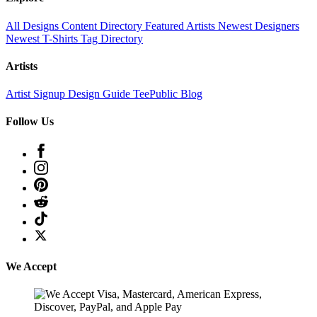
All Designs
Content Directory
Featured Artists
Newest Designers
Newest T-Shirts
Tag Directory
Artists
Artist Signup
Design Guide
TeePublic Blog
Follow Us
We Accept