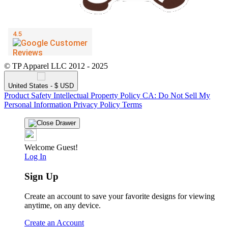
© TP Apparel LLC 2012 - 2025
United States - $ USD
Product Safety
Intellectual Property Policy
CA: Do Not Sell My
Personal Information
Privacy Policy
Terms
Welcome Guest!
Log In
Sign Up
Create an account to save your favorite designs for viewing
anytime, on any device.
Create an Account