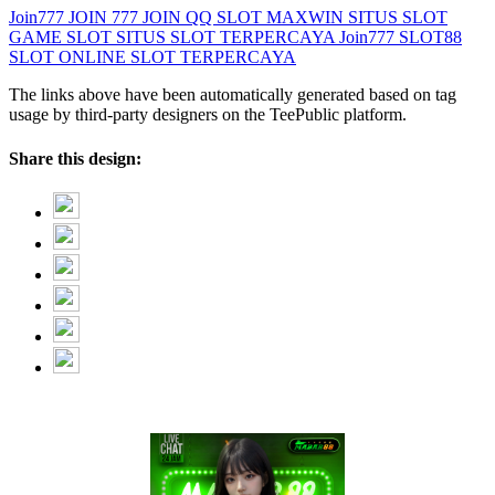
Join777
JOIN 777
JOIN QQ
SLOT MAXWIN
SITUS SLOT
GAME SLOT
SITUS SLOT TERPERCAYA
Join777
SLOT88
SLOT ONLINE
SLOT TERPERCAYA
The links above have been automatically generated based on tag
usage by third-party designers on the TeePublic platform.
Share this design: