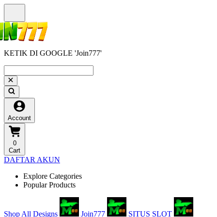
KETIK DI GOOGLE 'Join777'
Account
0
Cart
DAFTAR AKUN
Explore Categories
Popular Products
Shop All Designs
Join777
SITUS SLOT