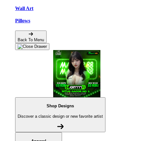
Wall Art
Pillows
Back To Menu
Shop Designs
Discover a classic design or new favorite artist