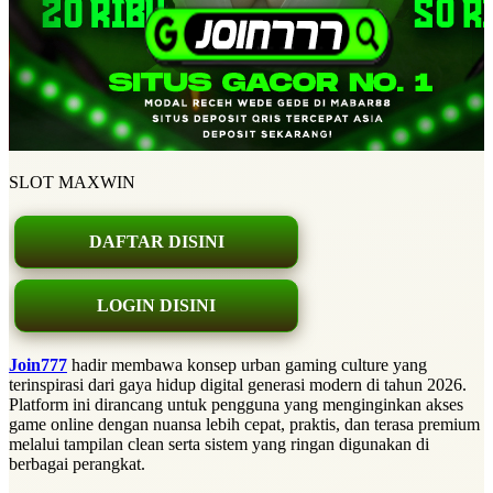
SLOT MAXWIN
DAFTAR DISINI
LOGIN DISINI
Join777
hadir membawa konsep urban gaming culture yang
terinspirasi dari gaya hidup digital generasi modern di tahun 2026.
Platform ini dirancang untuk pengguna yang menginginkan akses
game online dengan nuansa lebih cepat, praktis, dan terasa premium
melalui tampilan clean serta sistem yang ringan digunakan di
berbagai perangkat.