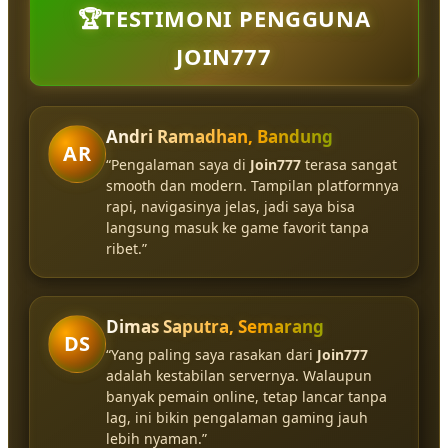
🏆TESTIMONI PENGGUNA
JOIN777
Andri Ramadhan, Bandung
AR
“Pengalaman saya di
Join777
terasa sangat
smooth dan modern. Tampilan platformnya
rapi, navigasinya jelas, jadi saya bisa
langsung masuk ke game favorit tanpa
ribet.”
Dimas Saputra, Semarang
DS
“Yang paling saya rasakan dari
Join777
adalah kestabilan servernya. Walaupun
banyak pemain online, tetap lancar tanpa
lag, ini bikin pengalaman gaming jauh
lebih nyaman.”