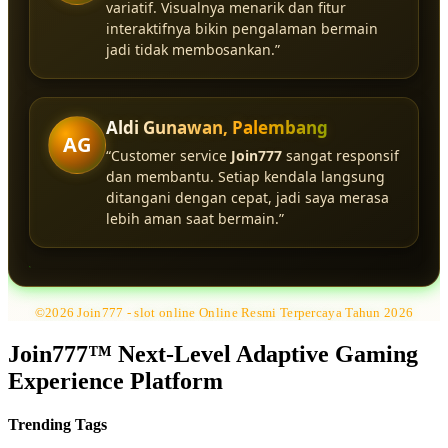
variatif. Visualnya menarik dan fitur
interaktifnya bikin pengalaman bermain
jadi tidak membosankan.”
Aldi Gunawan, Palembang
AG
“Customer service
Join777
sangat responsif
dan membantu. Setiap kendala langsung
ditangani dengan cepat, jadi saya merasa
lebih aman saat bermain.”
©2026 Join777 - slot online Online Resmi Terpercaya Tahun 2026
Join777™ Next-Level Adaptive Gaming
Experience Platform
Trending Tags