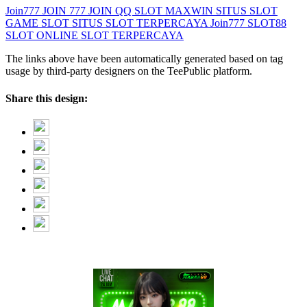
Join777
JOIN 777
JOIN QQ
SLOT MAXWIN
SITUS SLOT
GAME SLOT
SITUS SLOT TERPERCAYA
Join777
SLOT88
SLOT ONLINE
SLOT TERPERCAYA
The links above have been automatically generated based on tag
usage by third-party designers on the TeePublic platform.
Share this design: