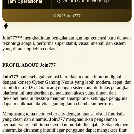
🕒 24 Jam Online Nonstop
Jam Operasional
©2026 Join777
Join777™ menghadirkan pengalaman gaming generasi baru dengan
teknologi adaptif, performa super stabil, visual imersif, dan sistem
yang dirancang lebih cerdas.
PROFIL ABOUT Join777
Join777
hadir sebagai evolusi baru dalam dunia hiburan digital
dengan konsep Cyber Gaming Nexus yang lebih modern, cepat, dan
stabil di era 2026. Dirancang dengan sistem adaptif lintas perangkat,
platform ini memberikan pengalaman akses yang ringan dan
fleksibel melalui desktop maupun smartphone, sehingga pengguna
dapat menikmati aktivitas gaming tanpa hambatan performa.
Mengusung tema neon cyber city dengan nuansa visual futuristik
yang clean dan dinamis,
Join777
menghadirkan pengalaman
bermain yang lebih immersive dan mudah dijelajahi. Setiap elemen
antarmuka dirancang intuitif agar pengguna dapat mengakses fitur