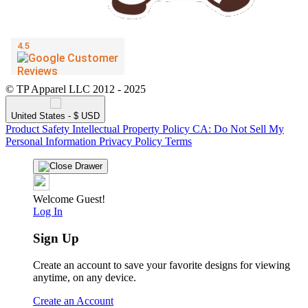
© TP Apparel LLC 2012 - 2025
United States - $ USD
Product Safety
Intellectual Property Policy
CA: Do Not Sell My
Personal Information
Privacy Policy
Terms
Welcome Guest!
Log In
Sign Up
Create an account to save your favorite designs for viewing
anytime, on any device.
Create an Account