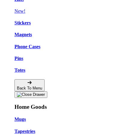
New!
Stickers
Magnets
Phone Cases
Pins
Totes
Back To Menu
Home Goods
Mugs
Tapestries