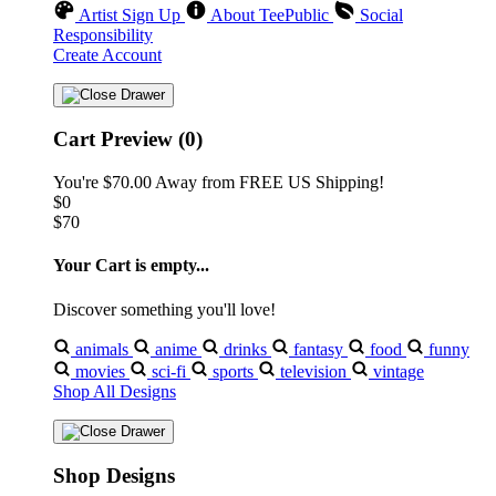
Artist Sign Up
About TeePublic
Social
Responsibility
Create Account
Cart Preview (0)
You're
$70.00
Away from
FREE US Shipping!
$0
$70
Your Cart is empty...
Discover something you'll love!
animals
anime
drinks
fantasy
food
funny
movies
sci-fi
sports
television
vintage
Shop All Designs
Shop Designs