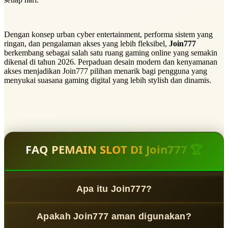
Dengan konsep urban cyber entertainment, performa sistem yang
ringan, dan pengalaman akses yang lebih fleksibel,
Join777
berkembang sebagai salah satu ruang gaming online yang semakin
dikenal di tahun 2026. Perpaduan desain modern dan kenyamanan
akses menjadikan Join777 pilihan menarik bagi pengguna yang
menyukai suasana gaming digital yang lebih stylish dan dinamis.
FAQ PEMAIN SLOT DI Join777 🏆
Apa itu Join777?
Join777
adalah platform gaming digital modern dengan
Apakah Join777 aman digunakan?
konsep Cyber Entertainment Hub yang menghadirkan