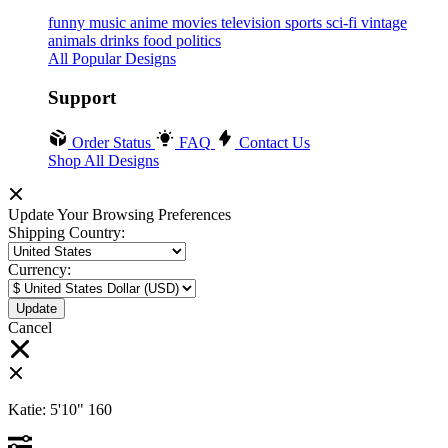
funny
music
anime
movies
television
sports
sci-fi
vintage
animals
drinks
food
politics
All Popular Designs
Support
Order Status
FAQ
Contact Us
Shop All Designs
Update Your Browsing Preferences
Shipping Country:
Currency:
Cancel
Katie:
5'10"
160