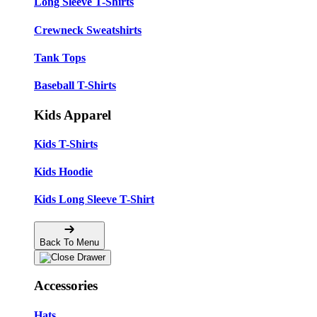
Long Sleeve T-Shirts
Crewneck Sweatshirts
Tank Tops
Baseball T-Shirts
Kids Apparel
Kids T-Shirts
Kids Hoodie
Kids Long Sleeve T-Shirt
Back To Menu
Accessories
Hats