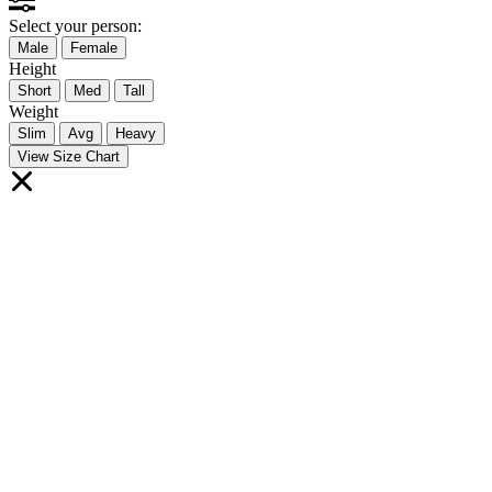
Select your person:
Male
Female
Height
Short
Med
Tall
Weight
Slim
Avg
Heavy
View Size Chart