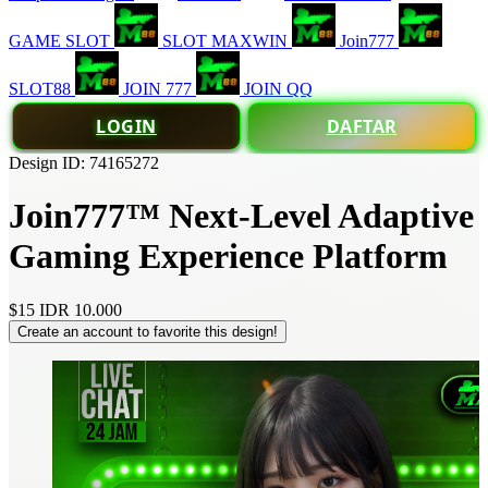
GAME SLOT
SLOT MAXWIN
Join777
SLOT88
JOIN 777
JOIN QQ
LOGIN
DAFTAR
Design ID: 74165272
Join777™ Next-Level Adaptive
Gaming Experience Platform
$15
IDR 10.000
Create an account to favorite this design!