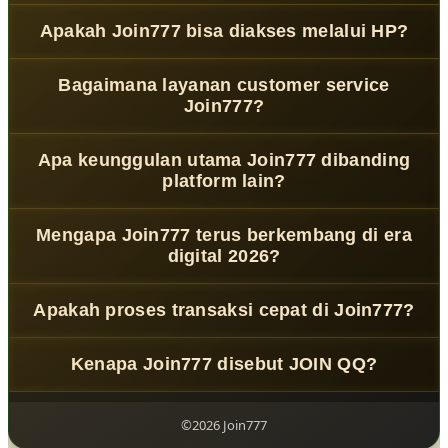
pengalaman bermain lebih interaktif, cepat, dan stabil
Ya,
Join777
dilengkapi sistem keamanan berlapis dengan
untuk pengguna era digital saat ini.
Apakah Join777 bisa diakses melalui HP?
teknologi enkripsi modern untuk menjaga data pengguna
tetap aman serta memberikan pengalaman bermain yang
Bisa,
Join777
sudah dioptimalkan dengan desain mobile-
lebih terpercaya.
Bagaimana layanan customer service
first sehingga dapat diakses dengan lancar melalui
Join777?
smartphone, tablet, maupun perangkat desktop tanpa
hambatan.
Tim support
Join777
tersedia 24/7 dengan respon cepat,
Apa keunggulan utama Join777 dibanding
profesional, dan ramah untuk membantu pengguna
platform lain?
menyelesaikan kendala dengan lebih efisien.
Join777
menggabungkan desain cyber futuristik,
Mengapa Join777 terus berkembang di era
performa stabil, serta navigasi intuitif yang membuat
digital 2026?
pengalaman gaming terasa lebih modern, nyaman, dan
imersif.
Karena
Join777
selalu beradaptasi dengan tren teknologi
Apakah proses transaksi cepat di Join777?
gaming terbaru, menghadirkan inovasi sistem yang
membuat pengalaman pengguna tetap relevan dan
Ya, sistem transaksi di
Join777
berjalan otomatis dengan
semakin optimal.
Kenapa Join777 disebut JOIN QQ?
proses cepat dan efisien, sehingga pengguna dapat
bermain tanpa gangguan waktu tunggu yang lama.
Karena
Join777
dikenal memiliki stabilitas sistem tinggi,
fitur lengkap, dan reputasi kuat di kalangan komunitas
©2026 Join777