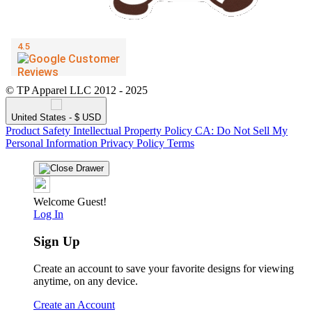
© TP Apparel LLC 2012 - 2025
United States - $ USD
Product Safety
Intellectual Property Policy
CA: Do Not Sell My
Personal Information
Privacy Policy
Terms
Welcome Guest!
Log In
Sign Up
Create an account to save your favorite designs for viewing
anytime, on any device.
Create an Account