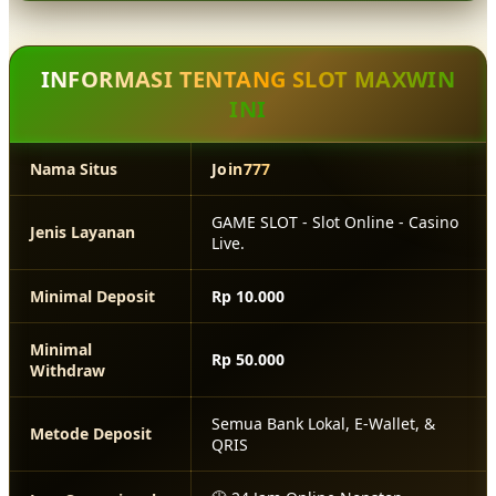
gamer digital modern.
INFORMASI TENTANG SLOT MAXWIN
INI
Nama Situs
Join777
GAME SLOT - Slot Online - Casino
Jenis Layanan
Live.
Minimal Deposit
Rp 10.000
Minimal
Rp 50.000
Withdraw
Semua Bank Lokal, E-Wallet, &
Metode Deposit
QRIS