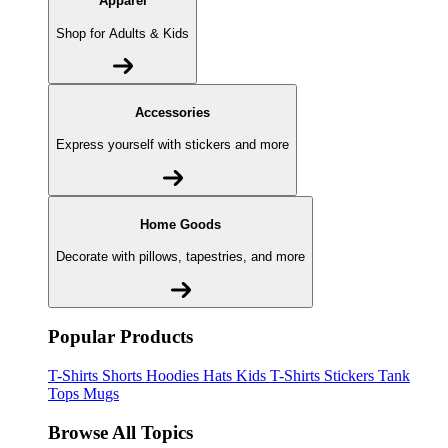
Apparel
Shop for Adults & Kids
Accessories
Express yourself with stickers and more
Home Goods
Decorate with pillows, tapestries, and more
Popular Products
T-Shirts
Shorts
Hoodies
Hats
Kids T-Shirts
Stickers
Tank
Tops
Mugs
Browse All Topics