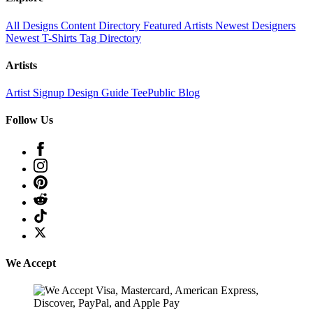
All Designs
Content Directory
Featured Artists
Newest Designers
Newest T-Shirts
Tag Directory
Artists
Artist Signup
Design Guide
TeePublic Blog
Follow Us
We Accept