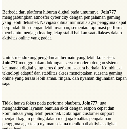
Berbeda dari platform hiburan digital pada umumnya,
Join777
menggabungkan atmosfer cyber city dengan pengalaman gaming
yang lebih fleksibel. Navigasi dibuat minimalis agar pengguna dapat
berpindah fitur dengan lebih nyaman, sementara optimasi performa
membantu menjaga loading tetap stabil bahkan saat diakses dalam
aktivitas online yang padat.
Untuk mendukung pengalaman bermain yang lebih konsisten,
Join777
menggunakan dukungan server modern dengan sistem
keamanan digital yang terus diperbarui secara berkala. Kombinasi
teknologi adaptif dan stabilitas akses menciptakan suasana gaming
online yang terasa lebih aman, ringan, dan nyaman digunakan kapan
saja.
Tidak hanya fokus pada performa platform,
Join777
juga
menghadirkan layanan bantuan aktif dengan respon cepat dan
komunikasi yang lebih personal. Dukungan customer support
menjadi bagian penting dalam menjaga kualitas pengalaman
pengguna agar tetap nyaman selama menikmati aktivitas digital
setiap hari.