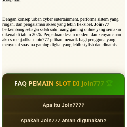
Dengan konsep urban cyber entertainment, performa sistem yang
ringan, dan pengalaman akses yang lebih fleksibel,
Join777
berkembang sebagai salah satu ruang gaming online yang semakin
dikenal di tahun 2026. Perpaduan desain modern dan kenyamanan
akses menjadikan Join777 pilihan menarik bagi pengguna yang
menyukai suasana gaming digital yang lebih stylish dan dinamis.
FAQ PEMAIN SLOT DI Join777 🏆
Apa itu Join777?
Join777
adalah platform gaming digital modern dengan
Apakah Join777 aman digunakan?
konsep Cyber Entertainment Hub yang menghadirkan