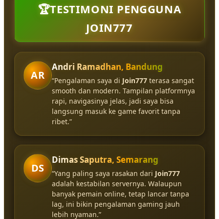
🏆TESTIMONI PENGGUNA
JOIN777
Andri Ramadhan, Bandung
AR
“Pengalaman saya di
Join777
terasa sangat
smooth dan modern. Tampilan platformnya
rapi, navigasinya jelas, jadi saya bisa
langsung masuk ke game favorit tanpa
ribet.”
Dimas Saputra, Semarang
DS
“Yang paling saya rasakan dari
Join777
adalah kestabilan servernya. Walaupun
banyak pemain online, tetap lancar tanpa
lag, ini bikin pengalaman gaming jauh
lebih nyaman.”