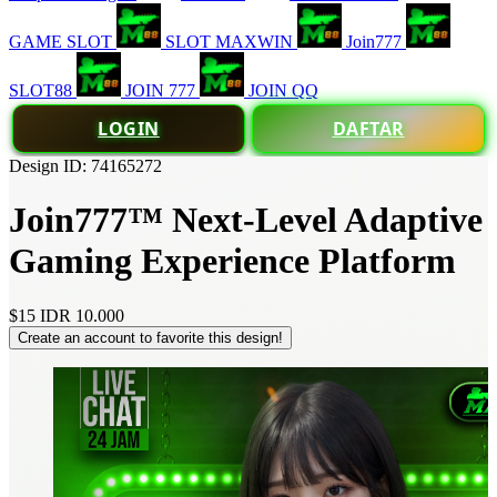
GAME SLOT
SLOT MAXWIN
Join777
SLOT88
JOIN 777
JOIN QQ
LOGIN
DAFTAR
Design ID: 74165272
Join777™ Next-Level Adaptive
Gaming Experience Platform
$15
IDR 10.000
Create an account to favorite this design!