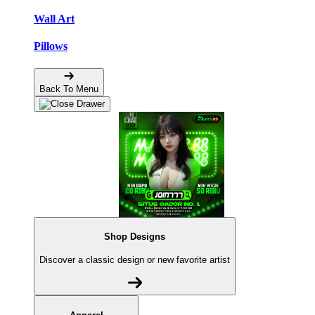
Wall Art
Pillows
Back To Menu
Shop Designs
Discover a classic design or new favorite artist