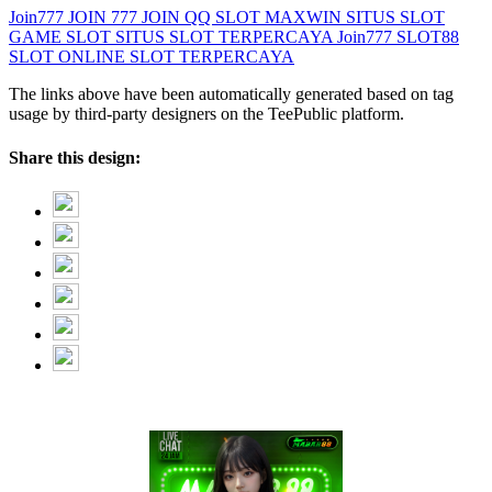
Join777
JOIN 777
JOIN QQ
SLOT MAXWIN
SITUS SLOT
GAME SLOT
SITUS SLOT TERPERCAYA
Join777
SLOT88
SLOT ONLINE
SLOT TERPERCAYA
The links above have been automatically generated based on tag
usage by third-party designers on the TeePublic platform.
Share this design: