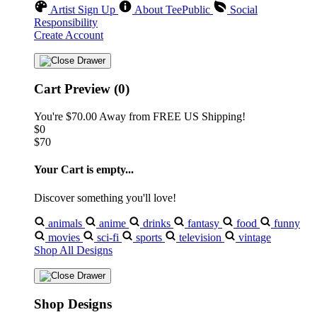
Artist Sign Up
About TeePublic
Social
Responsibility
Create Account
Cart Preview (0)
You're
$70.00
Away from
FREE US Shipping!
$0
$70
Your Cart is empty...
Discover something you'll love!
animals
anime
drinks
fantasy
food
funny
movies
sci-fi
sports
television
vintage
Shop All Designs
Shop Designs