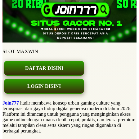
SLOT MAXWIN
DAFTAR DISINI
LOGIN DISINI
Join777
hadir membawa konsep urban gaming culture yang
terinspirasi dari gaya hidup digital generasi modern di tahun 2026.
Platform ini dirancang untuk pengguna yang menginginkan akses
game online dengan nuansa lebih cepat, praktis, dan terasa premium
melalui tampilan clean serta sistem yang ringan digunakan di
berbagai perangkat.