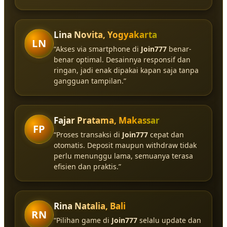
Lina Novita, Yogyakarta
LN
“Akses via smartphone di
Join777
benar-
benar optimal. Desainnya responsif dan
ringan, jadi enak dipakai kapan saja tanpa
gangguan tampilan.”
Fajar Pratama, Makassar
FP
“Proses transaksi di
Join777
cepat dan
otomatis. Deposit maupun withdraw tidak
perlu menunggu lama, semuanya terasa
efisien dan praktis.”
Rina Natalia, Bali
RN
“Pilihan game di
Join777
selalu update dan