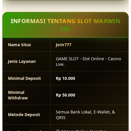
gamer digital modern.
INFORMASI TENTANG SLOT MAXWIN
INI
Nama Situs
Join777
GAME SLOT - Slot Online - Casino
Jenis Layanan
Live.
Minimal Deposit
Rp 10.000
Minimal
Rp 50.000
Withdraw
Semua Bank Lokal, E-Wallet, &
Metode Deposit
QRIS