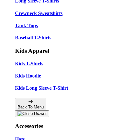
Long Sleeve T-Shirts
Crewneck Sweatshirts
Tank Tops
Baseball T-Shirts
Kids Apparel
Kids T-Shirts
Kids Hoodie
Kids Long Sleeve T-Shirt
Back To Menu
Accessories
Hats