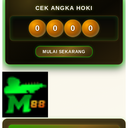
CEK ANGKA HOKI
0
0
0
0
MULAI SEKARANG