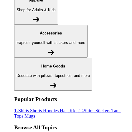
Apparel
Shop for Adults & Kids
Accessories
Express yourself with stickers and more
Home Goods
Decorate with pillows, tapestries, and more
Popular Products
T-Shirts
Shorts
Hoodies
Hats
Kids T-Shirts
Stickers
Tank
Tops
Mugs
Browse All Topics