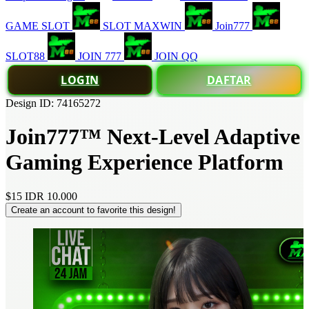
GAME SLOT
SLOT MAXWIN
Join777
SLOT88
JOIN 777
JOIN QQ
LOGIN
DAFTAR
Design ID: 74165272
Join777™ Next-Level Adaptive
Gaming Experience Platform
$15
IDR 10.000
Create an account to favorite this design!