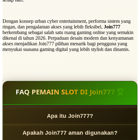
Dengan konsep urban cyber entertainment, performa sistem yang
ringan, dan pengalaman akses yang lebih fleksibel,
Join777
berkembang sebagai salah satu ruang gaming online yang semakin
dikenal di tahun 2026. Perpaduan desain modern dan kenyamanan
akses menjadikan Join777 pilihan menarik bagi pengguna yang
menyukai suasana gaming digital yang lebih stylish dan dinamis.
FAQ PEMAIN SLOT DI Join777 🏆
Apa itu Join777?
Join777
adalah platform gaming digital modern dengan
Apakah Join777 aman digunakan?
konsep Cyber Entertainment Hub yang menghadirkan