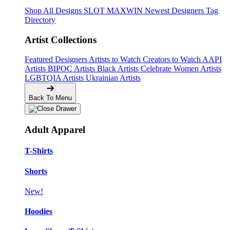
Shop All Designs
SLOT MAXWIN
Newest Designers
Tag
Directory
Artist Collections
Featured Designers
Artists to Watch
Creators to Watch
AAPI
Artists
BIPOC Artists
Black Artists
Celebrate Women Artists
LGBTQIA Artists
Ukrainian Artists
Back To Menu
Adult Apparel
T-Shirts
Shorts
New!
Hoodies