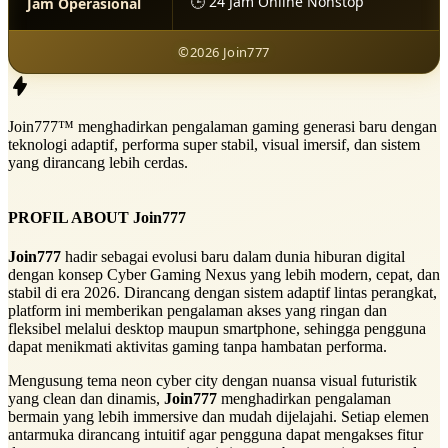
🕒 24 Jam Online Nonstop
Jam Operasional
©2026 Join777
Join777™ menghadirkan pengalaman gaming generasi baru dengan
teknologi adaptif, performa super stabil, visual imersif, dan sistem
yang dirancang lebih cerdas.
PROFIL ABOUT Join777
Join777
hadir sebagai evolusi baru dalam dunia hiburan digital
dengan konsep Cyber Gaming Nexus yang lebih modern, cepat, dan
stabil di era 2026. Dirancang dengan sistem adaptif lintas perangkat,
platform ini memberikan pengalaman akses yang ringan dan
fleksibel melalui desktop maupun smartphone, sehingga pengguna
dapat menikmati aktivitas gaming tanpa hambatan performa.
Mengusung tema neon cyber city dengan nuansa visual futuristik
yang clean dan dinamis,
Join777
menghadirkan pengalaman
bermain yang lebih immersive dan mudah dijelajahi. Setiap elemen
antarmuka dirancang intuitif agar pengguna dapat mengakses fitur