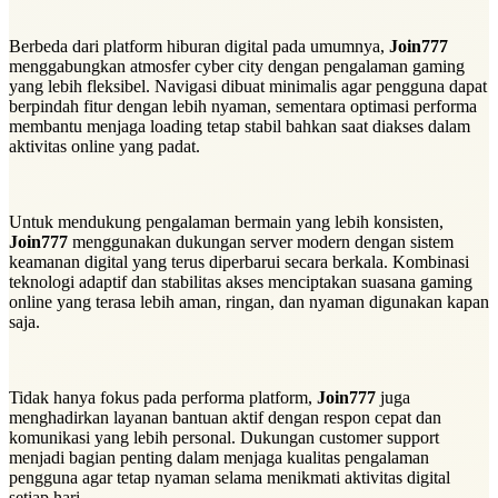
Berbeda dari platform hiburan digital pada umumnya,
Join777
menggabungkan atmosfer cyber city dengan pengalaman gaming
yang lebih fleksibel. Navigasi dibuat minimalis agar pengguna dapat
berpindah fitur dengan lebih nyaman, sementara optimasi performa
membantu menjaga loading tetap stabil bahkan saat diakses dalam
aktivitas online yang padat.
Untuk mendukung pengalaman bermain yang lebih konsisten,
Join777
menggunakan dukungan server modern dengan sistem
keamanan digital yang terus diperbarui secara berkala. Kombinasi
teknologi adaptif dan stabilitas akses menciptakan suasana gaming
online yang terasa lebih aman, ringan, dan nyaman digunakan kapan
saja.
Tidak hanya fokus pada performa platform,
Join777
juga
menghadirkan layanan bantuan aktif dengan respon cepat dan
komunikasi yang lebih personal. Dukungan customer support
menjadi bagian penting dalam menjaga kualitas pengalaman
pengguna agar tetap nyaman selama menikmati aktivitas digital
setiap hari.