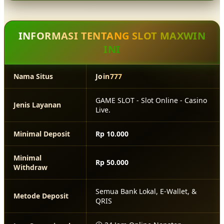
gamer digital modern.
INFORMASI TENTANG SLOT MAXWIN
INI
Nama Situs
Join777
GAME SLOT - Slot Online - Casino
Jenis Layanan
Live.
Minimal Deposit
Rp 10.000
Minimal
Rp 50.000
Withdraw
Semua Bank Lokal, E-Wallet, &
Metode Deposit
QRIS