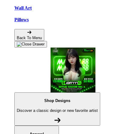
Wall Art
Pillows
Back To Menu
Shop Designs
Discover a classic design or new favorite artist