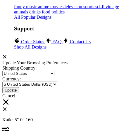
funny
music
anime
movies
television
sports
sci-fi
vintage
animals
drinks
food
politics
All Popular Designs
Support
Order Status
FAQ
Contact Us
Shop All Designs
Update Your Browsing Preferences
Shipping Country:
Currency:
Cancel
Katie:
5'10"
160