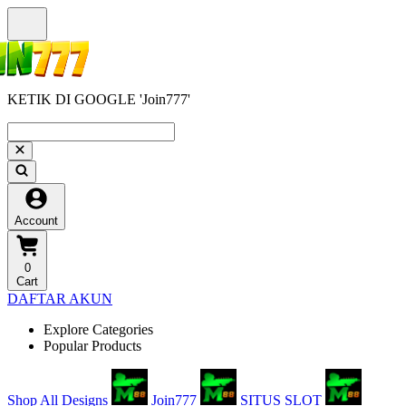
KETIK DI GOOGLE 'Join777'
Account
0
Cart
DAFTAR AKUN
Explore Categories
Popular Products
Shop All Designs
Join777
SITUS SLOT