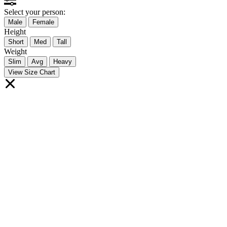
Select your person:
Male
Female
Height
Short
Med
Tall
Weight
Slim
Avg
Heavy
View Size Chart