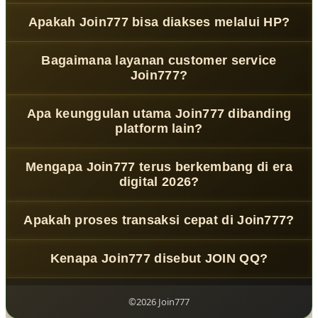
pengalaman bermain lebih interaktif, cepat, dan stabil
Ya,
Join777
dilengkapi sistem keamanan berlapis dengan
untuk pengguna era digital saat ini.
Apakah Join777 bisa diakses melalui HP?
teknologi enkripsi modern untuk menjaga data pengguna
tetap aman serta memberikan pengalaman bermain yang
Bisa,
Join777
sudah dioptimalkan dengan desain mobile-
lebih terpercaya.
Bagaimana layanan customer service
first sehingga dapat diakses dengan lancar melalui
Join777?
smartphone, tablet, maupun perangkat desktop tanpa
hambatan.
Tim support
Join777
tersedia 24/7 dengan respon cepat,
Apa keunggulan utama Join777 dibanding
profesional, dan ramah untuk membantu pengguna
platform lain?
menyelesaikan kendala dengan lebih efisien.
Join777
menggabungkan desain cyber futuristik,
Mengapa Join777 terus berkembang di era
performa stabil, serta navigasi intuitif yang membuat
digital 2026?
pengalaman gaming terasa lebih modern, nyaman, dan
imersif.
Karena
Join777
selalu beradaptasi dengan tren teknologi
Apakah proses transaksi cepat di Join777?
gaming terbaru, menghadirkan inovasi sistem yang
membuat pengalaman pengguna tetap relevan dan
Ya, sistem transaksi di
Join777
berjalan otomatis dengan
semakin optimal.
Kenapa Join777 disebut JOIN QQ?
proses cepat dan efisien, sehingga pengguna dapat
bermain tanpa gangguan waktu tunggu yang lama.
Karena
Join777
dikenal memiliki stabilitas sistem tinggi,
fitur lengkap, dan reputasi kuat di kalangan komunitas
©2026 Join777