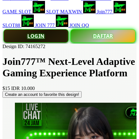
GAME SLOT
SLOT MAXWIN
Join777
SLOT88
JOIN 777
JOIN QQ
LOGIN
DAFTAR
Design ID: 74165272
Join777™ Next-Level Adaptive
Gaming Experience Platform
$15
IDR 10.000
Create an account to favorite this design!