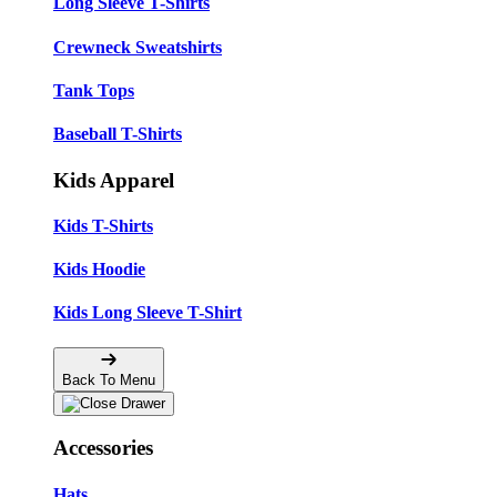
Long Sleeve T-Shirts
Crewneck Sweatshirts
Tank Tops
Baseball T-Shirts
Kids Apparel
Kids T-Shirts
Kids Hoodie
Kids Long Sleeve T-Shirt
Back To Menu
Accessories
Hats