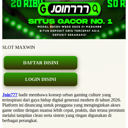
SLOT MAXWIN
DAFTAR DISINI
LOGIN DISINI
Join777
hadir membawa konsep urban gaming culture yang
terinspirasi dari gaya hidup digital generasi modern di tahun 2026.
Platform ini dirancang untuk pengguna yang menginginkan akses
game online dengan nuansa lebih cepat, praktis, dan terasa premium
melalui tampilan clean serta sistem yang ringan digunakan di
berbagai perangkat.