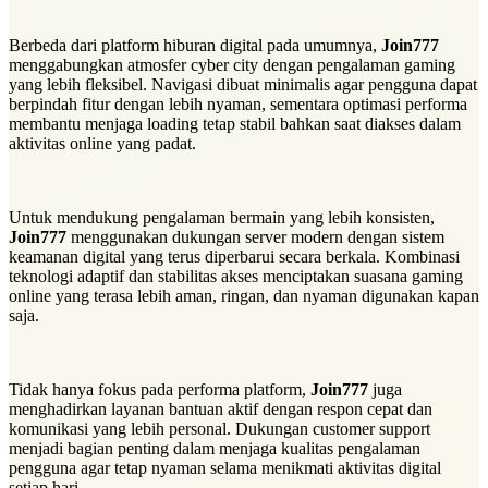
Berbeda dari platform hiburan digital pada umumnya,
Join777
menggabungkan atmosfer cyber city dengan pengalaman gaming
yang lebih fleksibel. Navigasi dibuat minimalis agar pengguna dapat
berpindah fitur dengan lebih nyaman, sementara optimasi performa
membantu menjaga loading tetap stabil bahkan saat diakses dalam
aktivitas online yang padat.
Untuk mendukung pengalaman bermain yang lebih konsisten,
Join777
menggunakan dukungan server modern dengan sistem
keamanan digital yang terus diperbarui secara berkala. Kombinasi
teknologi adaptif dan stabilitas akses menciptakan suasana gaming
online yang terasa lebih aman, ringan, dan nyaman digunakan kapan
saja.
Tidak hanya fokus pada performa platform,
Join777
juga
menghadirkan layanan bantuan aktif dengan respon cepat dan
komunikasi yang lebih personal. Dukungan customer support
menjadi bagian penting dalam menjaga kualitas pengalaman
pengguna agar tetap nyaman selama menikmati aktivitas digital
setiap hari.