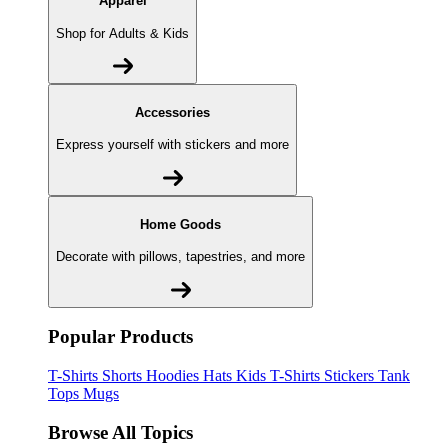
Apparel
Shop for Adults & Kids
Accessories
Express yourself with stickers and more
Home Goods
Decorate with pillows, tapestries, and more
Popular Products
T-Shirts
Shorts
Hoodies
Hats
Kids T-Shirts
Stickers
Tank
Tops
Mugs
Browse All Topics