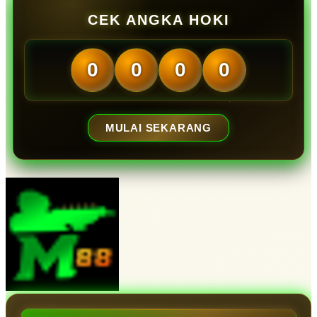
CEK ANGKA HOKI
0
0
0
0
MULAI SEKARANG