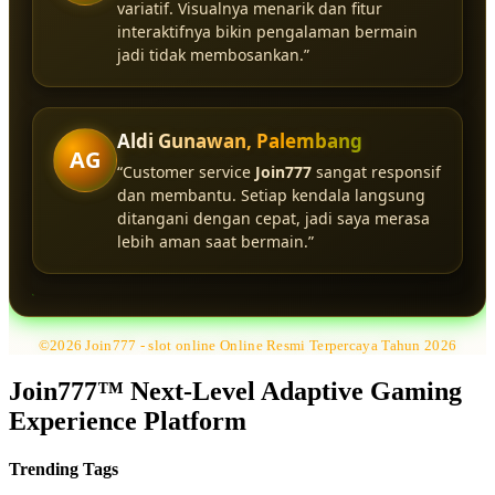
variatif. Visualnya menarik dan fitur
interaktifnya bikin pengalaman bermain
jadi tidak membosankan.”
Aldi Gunawan, Palembang
AG
“Customer service
Join777
sangat responsif
dan membantu. Setiap kendala langsung
ditangani dengan cepat, jadi saya merasa
lebih aman saat bermain.”
©2026 Join777 - slot online Online Resmi Terpercaya Tahun 2026
Join777™ Next-Level Adaptive Gaming
Experience Platform
Trending Tags