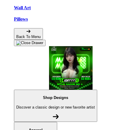
Wall Art
Pillows
Back To Menu
Shop Designs
Discover a classic design or new favorite artist