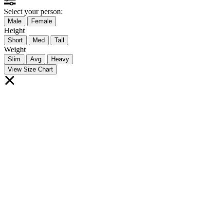
Select your person:
Male
Female
Height
Short
Med
Tall
Weight
Slim
Avg
Heavy
View Size Chart