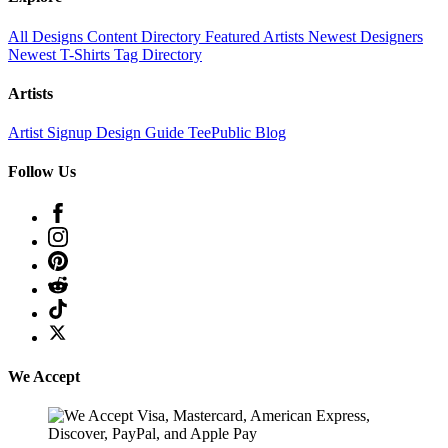
All Designs
Content Directory
Featured Artists
Newest Designers
Newest T-Shirts
Tag Directory
Artists
Artist Signup
Design Guide
TeePublic Blog
Follow Us
We Accept