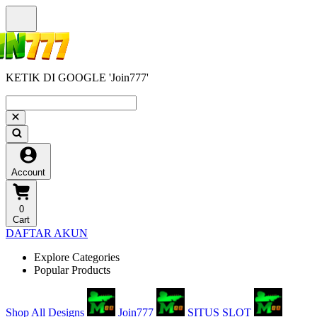
KETIK DI GOOGLE 'Join777'
Account
0
Cart
DAFTAR AKUN
Explore Categories
Popular Products
Shop All Designs
Join777
SITUS SLOT