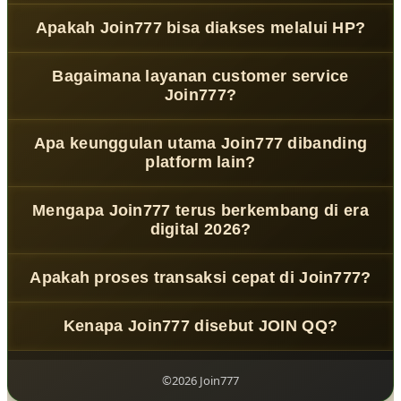
pengalaman bermain lebih interaktif, cepat, dan stabil
Ya,
Join777
dilengkapi sistem keamanan berlapis dengan
untuk pengguna era digital saat ini.
Apakah Join777 bisa diakses melalui HP?
teknologi enkripsi modern untuk menjaga data pengguna
tetap aman serta memberikan pengalaman bermain yang
Bisa,
Join777
sudah dioptimalkan dengan desain mobile-
lebih terpercaya.
Bagaimana layanan customer service
first sehingga dapat diakses dengan lancar melalui
Join777?
smartphone, tablet, maupun perangkat desktop tanpa
hambatan.
Tim support
Join777
tersedia 24/7 dengan respon cepat,
Apa keunggulan utama Join777 dibanding
profesional, dan ramah untuk membantu pengguna
platform lain?
menyelesaikan kendala dengan lebih efisien.
Join777
menggabungkan desain cyber futuristik,
Mengapa Join777 terus berkembang di era
performa stabil, serta navigasi intuitif yang membuat
digital 2026?
pengalaman gaming terasa lebih modern, nyaman, dan
imersif.
Karena
Join777
selalu beradaptasi dengan tren teknologi
Apakah proses transaksi cepat di Join777?
gaming terbaru, menghadirkan inovasi sistem yang
membuat pengalaman pengguna tetap relevan dan
Ya, sistem transaksi di
Join777
berjalan otomatis dengan
semakin optimal.
Kenapa Join777 disebut JOIN QQ?
proses cepat dan efisien, sehingga pengguna dapat
bermain tanpa gangguan waktu tunggu yang lama.
Karena
Join777
dikenal memiliki stabilitas sistem tinggi,
fitur lengkap, dan reputasi kuat di kalangan komunitas
©2026 Join777