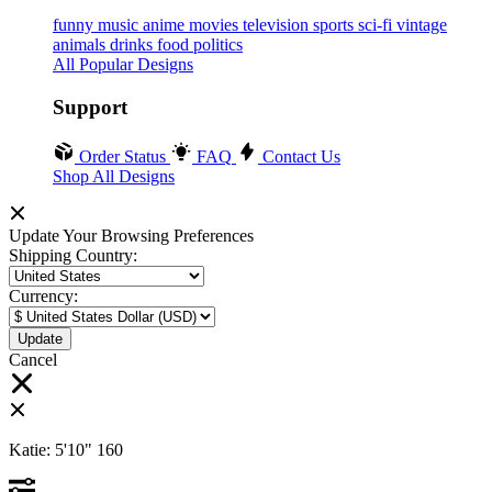
funny
music
anime
movies
television
sports
sci-fi
vintage
animals
drinks
food
politics
All Popular Designs
Support
Order Status
FAQ
Contact Us
Shop All Designs
Update Your Browsing Preferences
Shipping Country:
Currency:
Cancel
Katie:
5'10"
160