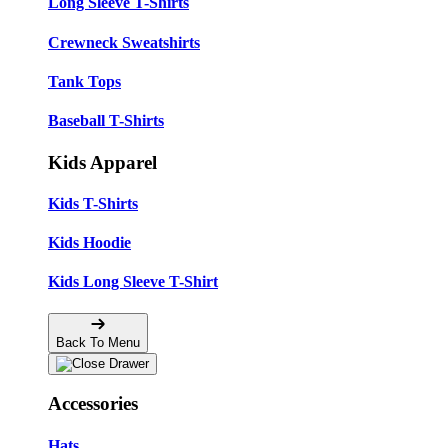
Long Sleeve T-Shirts
Crewneck Sweatshirts
Tank Tops
Baseball T-Shirts
Kids Apparel
Kids T-Shirts
Kids Hoodie
Kids Long Sleeve T-Shirt
Back To Menu
Accessories
Hats