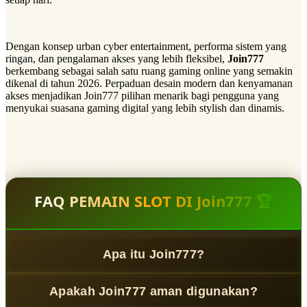
Dengan konsep urban cyber entertainment, performa sistem yang
ringan, dan pengalaman akses yang lebih fleksibel,
Join777
berkembang sebagai salah satu ruang gaming online yang semakin
dikenal di tahun 2026. Perpaduan desain modern dan kenyamanan
akses menjadikan Join777 pilihan menarik bagi pengguna yang
menyukai suasana gaming digital yang lebih stylish dan dinamis.
FAQ PEMAIN SLOT DI Join777 🏆
Apa itu Join777?
Join777
adalah platform gaming digital modern dengan
Apakah Join777 aman digunakan?
konsep Cyber Entertainment Hub yang menghadirkan