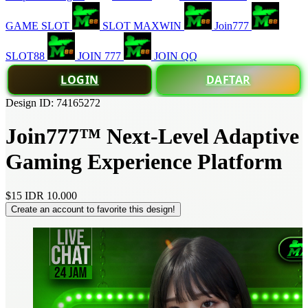
GAME SLOT
SLOT MAXWIN
Join777
SLOT88
JOIN 777
JOIN QQ
LOGIN
DAFTAR
Design ID: 74165272
Join777™ Next-Level Adaptive
Gaming Experience Platform
$15
IDR 10.000
Create an account to favorite this design!