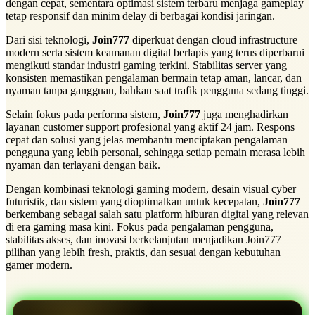
dengan cepat, sementara optimasi sistem terbaru menjaga gameplay
tetap responsif dan minim delay di berbagai kondisi jaringan.
Dari sisi teknologi,
Join777
diperkuat dengan cloud infrastructure
modern serta sistem keamanan digital berlapis yang terus diperbarui
mengikuti standar industri gaming terkini. Stabilitas server yang
konsisten memastikan pengalaman bermain tetap aman, lancar, dan
nyaman tanpa gangguan, bahkan saat trafik pengguna sedang tinggi.
Selain fokus pada performa sistem,
Join777
juga menghadirkan
layanan customer support profesional yang aktif 24 jam. Respons
cepat dan solusi yang jelas membantu menciptakan pengalaman
pengguna yang lebih personal, sehingga setiap pemain merasa lebih
nyaman dan terlayani dengan baik.
Dengan kombinasi teknologi gaming modern, desain visual cyber
futuristik, dan sistem yang dioptimalkan untuk kecepatan,
Join777
berkembang sebagai salah satu platform hiburan digital yang relevan
di era gaming masa kini. Fokus pada pengalaman pengguna,
stabilitas akses, dan inovasi berkelanjutan menjadikan Join777
pilihan yang lebih fresh, praktis, dan sesuai dengan kebutuhan
gamer modern.