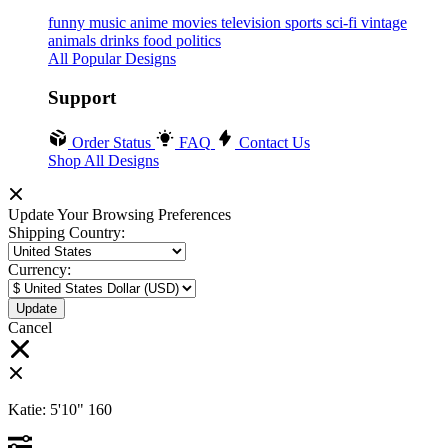
funny
music
anime
movies
television
sports
sci-fi
vintage
animals
drinks
food
politics
All Popular Designs
Support
Order Status
FAQ
Contact Us
Shop All Designs
Update Your Browsing Preferences
Shipping Country:
Currency:
Cancel
Katie:
5'10"
160