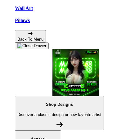
Wall Art
Pillows
Back To Menu
Shop Designs
Discover a classic design or new favorite artist