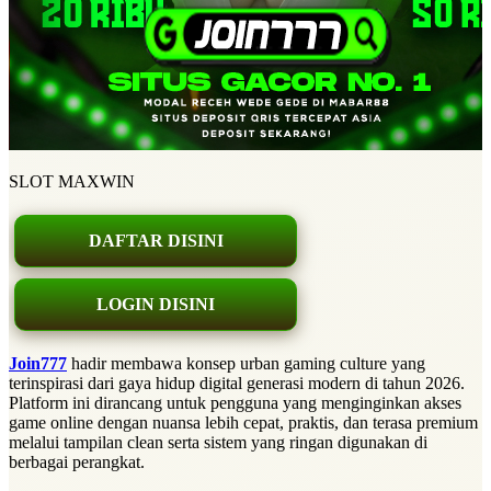
SLOT MAXWIN
DAFTAR DISINI
LOGIN DISINI
Join777
hadir membawa konsep urban gaming culture yang
terinspirasi dari gaya hidup digital generasi modern di tahun 2026.
Platform ini dirancang untuk pengguna yang menginginkan akses
game online dengan nuansa lebih cepat, praktis, dan terasa premium
melalui tampilan clean serta sistem yang ringan digunakan di
berbagai perangkat.