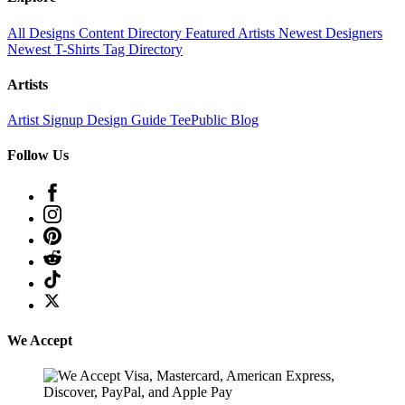
All Designs
Content Directory
Featured Artists
Newest Designers
Newest T-Shirts
Tag Directory
Artists
Artist Signup
Design Guide
TeePublic Blog
Follow Us
We Accept