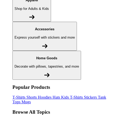
Apparel
Shop for Adults & Kids
Accessories
Express yourself with stickers and more
Home Goods
Decorate with pillows, tapestries, and more
Popular Products
T-Shirts
Shorts
Hoodies
Hats
Kids T-Shirts
Stickers
Tank
Tops
Mugs
Browse All Topics