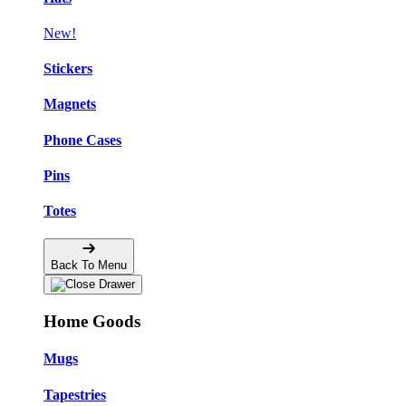
New!
Stickers
Magnets
Phone Cases
Pins
Totes
Back To Menu
Home Goods
Mugs
Tapestries