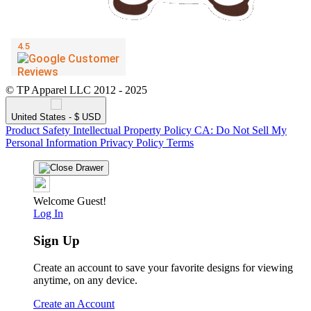
© TP Apparel LLC 2012 - 2025
United States - $ USD
Product Safety
Intellectual Property Policy
CA: Do Not Sell My
Personal Information
Privacy Policy
Terms
Welcome Guest!
Log In
Sign Up
Create an account to save your favorite designs for viewing
anytime, on any device.
Create an Account