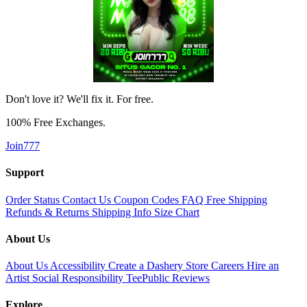
Don't love it? We'll fix it. For free.
100% Free Exchanges.
Join777
Support
Order Status
Contact Us
Coupon Codes
FAQ
Free Shipping
Refunds & Returns
Shipping Info
Size Chart
About Us
About Us
Accessibility
Create a Dashery Store
Careers
Hire an
Artist
Social Responsibility
TeePublic Reviews
Explore