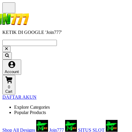
KETIK DI GOOGLE 'Join777'
Account
0
Cart
DAFTAR AKUN
Explore Categories
Popular Products
Shop All Designs
Join777
SITUS SLOT