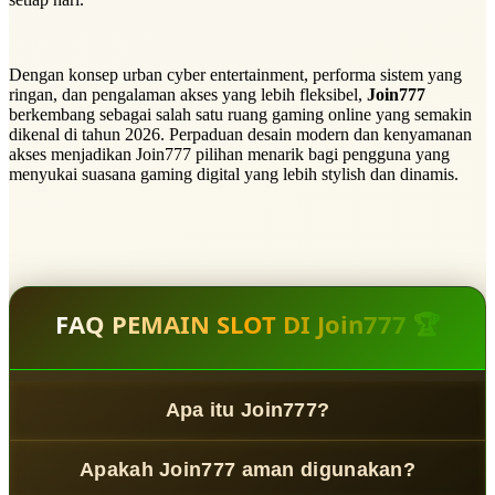
Dengan konsep urban cyber entertainment, performa sistem yang
ringan, dan pengalaman akses yang lebih fleksibel,
Join777
berkembang sebagai salah satu ruang gaming online yang semakin
dikenal di tahun 2026. Perpaduan desain modern dan kenyamanan
akses menjadikan Join777 pilihan menarik bagi pengguna yang
menyukai suasana gaming digital yang lebih stylish dan dinamis.
FAQ PEMAIN SLOT DI Join777 🏆
Apa itu Join777?
Join777
adalah platform gaming digital modern dengan
Apakah Join777 aman digunakan?
konsep Cyber Entertainment Hub yang menghadirkan