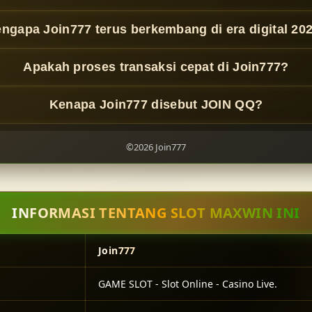
in cyber futuristik, performa stabil, serta navigasi intuitif y
ngapa Join777 terus berkembang di era digital 20
n, nyaman, dan imersif.
adaptasi dengan tren teknologi gaming terbaru, menghadirkan in
Apakah proses transaksi cepat di Join777?
p relevan dan semakin optimal.
777
berjalan otomatis dengan proses cepat dan efisien, sehingg
Kenapa Join777 disebut JOIN QQ?
ggu yang lama.
iliki stabilitas sistem tinggi, fitur lengkap, dan reputasi kuat di
©2026 Join777
INFORMASI TENTANG SLOT MAXWIN INI
Join777
GAME SLOT - Slot Online - Casino Live.