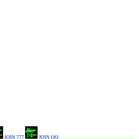
JOIN 777
JOIN QQ