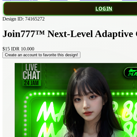
LOGIN
Design ID: 74165272
Join777™ Next-Level Adaptive
$15
IDR 10.000
Create an account to favorite this design!