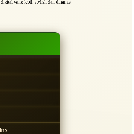
ital yang lebih stylish dan dinamis.
ang menghadirkan
menjaga data pengguna
lancar melalui
mbantu pengguna
in?