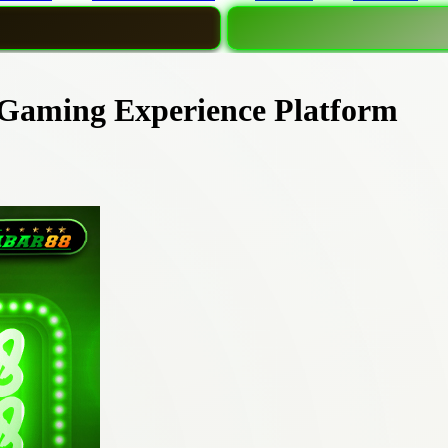
 Gaming Experience Platform