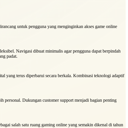
i dirancang untuk pengguna yang menginginkan akses game online
ksibel. Navigasi dibuat minimalis agar pengguna dapat berpindah
ang padat.
 yang terus diperbarui secara berkala. Kombinasi teknologi adaptif
ih personal. Dukungan customer support menjadi bagian penting
agai salah satu ruang gaming online yang semakin dikenal di tahun