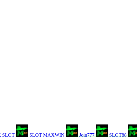
 SLOT
SLOT MAXWIN
Join777
SLOT88