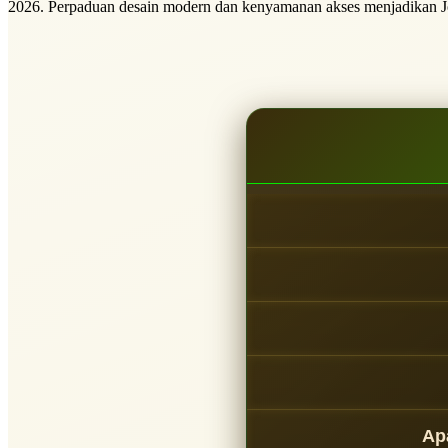
2026. Perpaduan desain modern dan kenyamanan akses menjadikan Joi
Join777
adalah platform g
pengalaman bermain lebih in
Ya,
Join777
dilengkapi sis
tetap aman serta memberi
Bisa,
Join777
sudah dioptim
smartphone, tablet, maup
Tim support
Join777
tersed
Ap
menyelesaikan kendala den