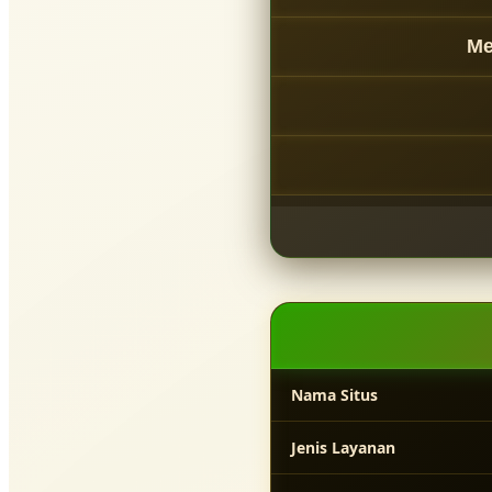
Join777
menggabungkan desa
Me
gaming terasa lebih moder
Karena
Join777
selalu ber
pengalaman pengguna teta
Ya, sistem transaksi di
Join
tanpa gangguan waktu tun
Karena
Join777
dikenal mem
digital modern.
Nama Situs
Jenis Layanan